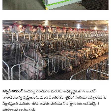
నర్సరీ హౌసింగ్:
పందిపిల్ల పెరుగుదల మరియు అభివృద్ధికి తగిన ఇండోర్
వాతావరణాన్ని సృష్టించండి, మంచి వెంటిలేషన్, లైటింగ్ మరియు ఇన్సులేషన్‌ను
నిర్ధారిస్తుంది మరియు తగిన ఆహారం మరియు నీరు త్రాగుటకు అవసరమైన
పరికరాలను అందించండి.