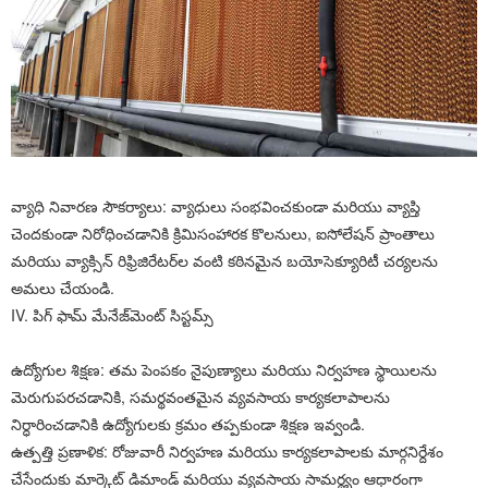
వ్యాధి నివారణ సౌకర్యాలు: వ్యాధులు సంభవించకుండా మరియు వ్యాప్తి
చెందకుండా నిరోధించడానికి క్రిమిసంహారక కొలనులు, ఐసోలేషన్ ప్రాంతాలు
మరియు వ్యాక్సిన్ రిఫ్రిజిరేటర్‌ల వంటి కఠినమైన బయోసెక్యూరిటీ చర్యలను
అమలు చేయండి.
IV. పిగ్ ఫామ్ మేనేజ్‌మెంట్ సిస్టమ్స్
ఉద్యోగుల శిక్షణ: తమ పెంపకం నైపుణ్యాలు మరియు నిర్వహణ స్థాయిలను
మెరుగుపరచడానికి, సమర్థవంతమైన వ్యవసాయ కార్యకలాపాలను
నిర్ధారించడానికి ఉద్యోగులకు క్రమం తప్పకుండా శిక్షణ ఇవ్వండి.
ఉత్పత్తి ప్రణాళిక: రోజువారీ నిర్వహణ మరియు కార్యకలాపాలకు మార్గనిర్దేశం
చేసేందుకు మార్కెట్ డిమాండ్ మరియు వ్యవసాయ సామర్థ్యం ఆధారంగా