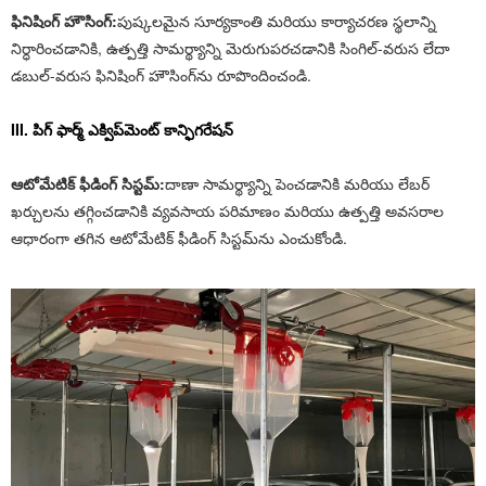
ఫినిషింగ్ హౌసింగ్:
పుష్కలమైన సూర్యకాంతి మరియు కార్యాచరణ స్థలాన్ని
నిర్ధారించడానికి, ఉత్పత్తి సామర్థ్యాన్ని మెరుగుపరచడానికి సింగిల్-వరుస లేదా
డబుల్-వరుస ఫినిషింగ్ హౌసింగ్‌ను రూపొందించండి.
III. పిగ్ ఫార్మ్ ఎక్విప్‌మెంట్ కాన్ఫిగరేషన్
ఆటోమేటిక్ ఫీడింగ్ సిస్టమ్:
దాణా సామర్థ్యాన్ని పెంచడానికి మరియు లేబర్
ఖర్చులను తగ్గించడానికి వ్యవసాయ పరిమాణం మరియు ఉత్పత్తి అవసరాల
ఆధారంగా తగిన ఆటోమేటిక్ ఫీడింగ్ సిస్టమ్‌ను ఎంచుకోండి.