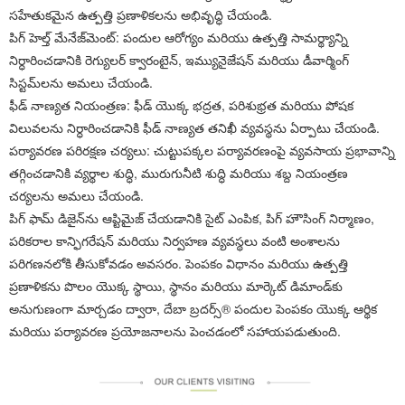
సహేతుకమైన ఉత్పత్తి ప్రణాళికలను అభివృద్ధి చేయండి.
పిగ్ హెల్త్ మేనేజ్‌మెంట్: పందుల ఆరోగ్యం మరియు ఉత్పత్తి సామర్థ్యాన్ని
నిర్ధారించడానికి రెగ్యులర్ క్వారంటైన్, ఇమ్యునైజేషన్ మరియు డీవార్మింగ్
సిస్టమ్‌లను అమలు చేయండి.
ఫీడ్ నాణ్యత నియంత్రణ: ఫీడ్ యొక్క భద్రత, పరిశుభ్రత మరియు పోషక
విలువలను నిర్ధారించడానికి ఫీడ్ నాణ్యత తనిఖీ వ్యవస్థను ఏర్పాటు చేయండి.
పర్యావరణ పరిరక్షణ చర్యలు: చుట్టుపక్కల పర్యావరణంపై వ్యవసాయ ప్రభావాన్ని
తగ్గించడానికి వ్యర్థాల శుద్ధి, మురుగునీటి శుద్ధి మరియు శబ్ద నియంత్రణ
చర్యలను అమలు చేయండి.
పిగ్ ఫామ్ డిజైన్‌ను ఆప్టిమైజ్ చేయడానికి సైట్ ఎంపిక, పిగ్ హౌసింగ్ నిర్మాణం,
పరికరాల కాన్ఫిగరేషన్ మరియు నిర్వహణ వ్యవస్థలు వంటి అంశాలను
పరిగణనలోకి తీసుకోవడం అవసరం. పెంపకం విధానం మరియు ఉత్పత్తి
ప్రణాళికను పొలం యొక్క స్థాయి, స్థానం మరియు మార్కెట్ డిమాండ్‌కు
అనుగుణంగా మార్చడం ద్వారా, దేబా బ్రదర్స్® పందుల పెంపకం యొక్క ఆర్థిక
మరియు పర్యావరణ ప్రయోజనాలను పెంచడంలో సహాయపడుతుంది.