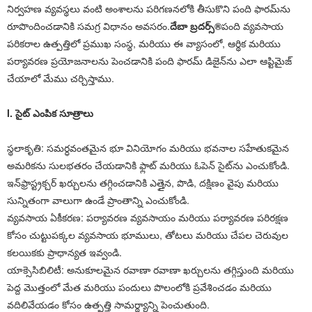
నిర్వహణ వ్యవస్థలు వంటి అంశాలను పరిగణనలోకి తీసుకొని పంది ఫారమ్‌ను
రూపొందించడానికి సమగ్ర విధానం అవసరం.
దేబా బ్రదర్స్®
పంది వ్యవసాయ
పరికరాల ఉత్పత్తిలో ప్రముఖ సంస్థ, మరియు ఈ వ్యాసంలో, ఆర్థిక మరియు
పర్యావరణ ప్రయోజనాలను పెంచడానికి పంది ఫారమ్ డిజైన్‌ను ఎలా ఆప్టిమైజ్
చేయాలో మేము చర్చిస్తాము.
I. సైట్ ఎంపిక సూత్రాలు
స్థలాకృతి: సమర్ధవంతమైన భూ వినియోగం మరియు భవనాల సహేతుకమైన
అమరికను సులభతరం చేయడానికి ఫ్లాట్ మరియు ఓపెన్ సైట్‌ను ఎంచుకోండి.
ఇన్‌ఫ్రాస్ట్రక్చర్ ఖర్చులను తగ్గించడానికి ఎత్తైన, పొడి, దక్షిణం వైపు మరియు
సున్నితంగా వాలుగా ఉండే ప్రాంతాన్ని ఎంచుకోండి.
వ్యవసాయ ఏకీకరణ: పర్యావరణ వ్యవసాయం మరియు పర్యావరణ పరిరక్షణ
కోసం చుట్టుపక్కల వ్యవసాయ భూములు, తోటలు మరియు చేపల చెరువుల
కలయికకు ప్రాధాన్యత ఇవ్వండి.
యాక్సెసిబిలిటీ: అనుకూలమైన రవాణా రవాణా ఖర్చులను తగ్గిస్తుంది మరియు
పెద్ద మొత్తంలో మేత మరియు పందులు పొలంలోకి ప్రవేశించడం మరియు
వదిలివేయడం కోసం ఉత్పత్తి సామర్థ్యాన్ని పెంచుతుంది.