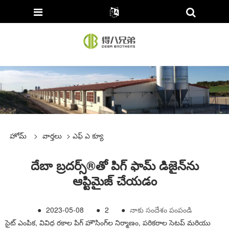
హోమ్
>
వార్తలు
>
ఎఫ్ ఎ క్యూ
దేబా బ్రదర్స్®తో పిగ్ ఫామ్ డిజైన్‌ను
ఆప్టిమైజ్ చేయడం
●
2023-05-08
●
2
●
నాకు సందేశం పంపండి
సైట్ ఎంపిక, వివిధ రకాల పిగ్ హౌసింగ్‌ల నిర్మాణం, పరికరాల సెటప్ మరియు