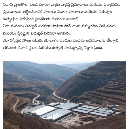
నివాస ప్రాంతాల నుండి దూరం: వ్యాధి వ్యాప్తి ప్రమాదాలు మరియు పర్యావరణ
ప్రభావాలను తగ్గించడానికి పొలాలు నివాస ప్రాంతాలు మరియు పశువుల
ఉత్పత్తుల ప్రాసెసింగ్ ప్లాంట్‌లకు దూరంగా ఉండాలి.
నీరు మరియు విద్యుత్ సరఫరా: సాఫీగా సాగేందుకు నమ్మదగిన నీటి వనరు
మరియు స్థిరమైన విద్యుత్ సరఫరా అవసరం.
భూ విస్తీర్ణం: పొలం యొక్క భూభాగం పందుల పెంపకం అవసరాలను తీర్చాలి,
తగినంత నివాస స్థలం మరియు ఉత్పత్తి సామర్థ్యాన్ని నిర్ధారిస్తుంది.