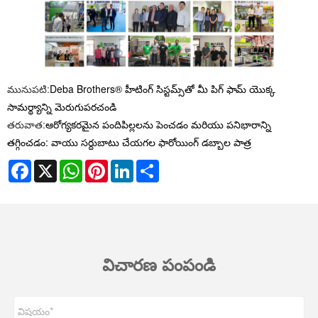
మునుపటి:
Deba Brothers® హీటింగ్ సిస్టమ్స్‌తో మీ పిగ్ ఫామ్ యొక్క
సామర్థ్యాన్ని మెరుగుపరచండి
తరువాత:
ఆరోగ్యకరమైన పందిపిల్లలను పెంచడం మరియు పనిభారాన్ని
తగ్గించడం: వాయు సర్దుబాటు చేయగల ఫారోయింగ్ డబ్బాల పాత్ర
Facebook
X
WhatsApp
Pinterest
LinkedIn
Share
విచారణ పంపండి