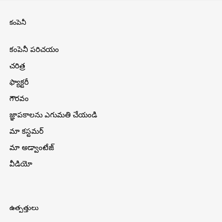
కంపెనీ
కంపెనీ పరిచయం
చరిత్ర
ఫ్యాక్టరీ
గౌరవం
జ్ఞాపకాలను ఎగుమతి చేయండి
మా కస్టమర్
మా అడ్వాంటేజ్
వీడియో
ఉత్పత్తులు