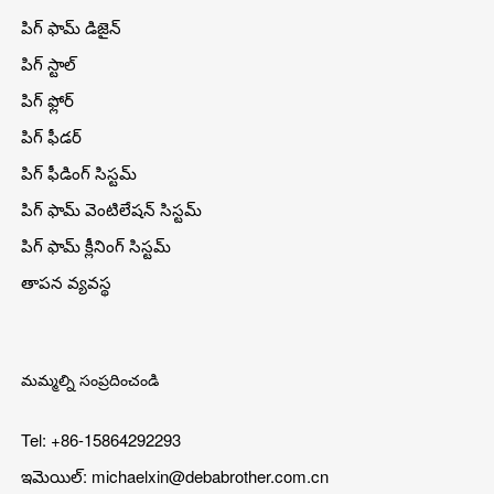
పిగ్ ఫామ్ డిజైన్
పిగ్ స్టాల్
పిగ్ ఫ్లోర్
పిగ్ ఫీడర్
పిగ్ ఫీడింగ్ సిస్టమ్
పిగ్ ఫామ్ వెంటిలేషన్ సిస్టమ్
పిగ్ ఫామ్ క్లీనింగ్ సిస్టమ్
తాపన వ్యవస్థ
మమ్మల్ని సంప్రదించండి
Tel: +86-15864292293
ఇమెయిల్:
michaelxin@debabrother.com.cn