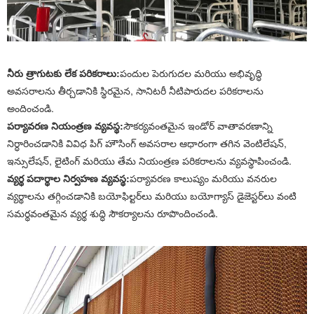
నీరు త్రాగుటకు లేక పరికరాలు:
పందుల పెరుగుదల మరియు అభివృద్ధి
అవసరాలను తీర్చడానికి స్థిరమైన, సానిటరీ నీటిపారుదల పరికరాలను
అందించండి.
పర్యావరణ నియంత్రణ వ్యవస్థ:
సౌకర్యవంతమైన ఇండోర్ వాతావరణాన్ని
నిర్ధారించడానికి వివిధ పిగ్ హౌసింగ్ అవసరాల ఆధారంగా తగిన వెంటిలేషన్,
ఇన్సులేషన్, లైటింగ్ మరియు తేమ నియంత్రణ పరికరాలను వ్యవస్థాపించండి.
వ్యర్థ పదార్థాల నిర్వహణ వ్యవస్థ:
పర్యావరణ కాలుష్యం మరియు వనరుల
వ్యర్థాలను తగ్గించడానికి బయోఫిల్టర్‌లు మరియు బయోగ్యాస్ డైజెస్టర్‌లు వంటి
సమర్థవంతమైన వ్యర్థ శుద్ధి సౌకర్యాలను రూపొందించండి.