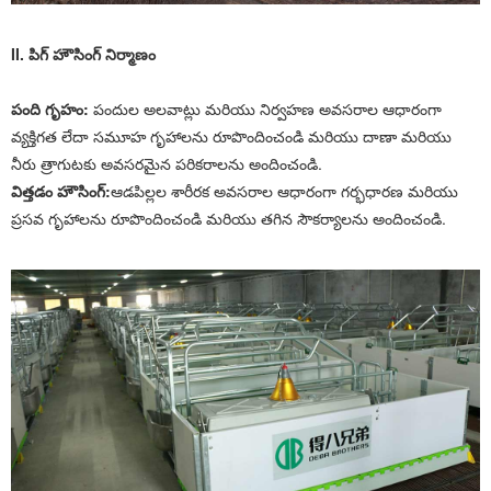
II. పిగ్ హౌసింగ్ నిర్మాణం
పంది గృహం:
పందుల అలవాట్లు మరియు నిర్వహణ అవసరాల ఆధారంగా
వ్యక్తిగత లేదా సమూహ గృహాలను రూపొందించండి మరియు దాణా మరియు
నీరు త్రాగుటకు అవసరమైన పరికరాలను అందించండి.
విత్తడం హౌసింగ్:
ఆడపిల్లల శారీరక అవసరాల ఆధారంగా గర్భధారణ మరియు
ప్రసవ గృహాలను రూపొందించండి మరియు తగిన సౌకర్యాలను అందించండి.